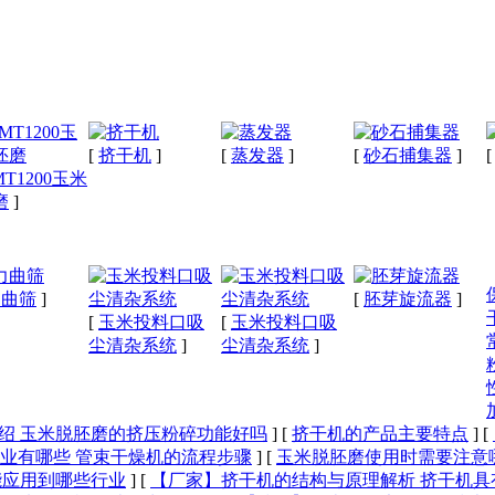
[
挤干机
]
[
蒸发器
]
[
砂石捕集器
]
MT1200玉米
磨
]
力曲筛
]
[
胚芽旋流器
]
[
玉米投料口吸
[
玉米投料口吸
尘清杂系统
]
尘清杂系统
]
绍 玉米脱胚磨的挤压粉碎功能好吗
]
[
挤干机的产品主要特点
]
[
业有哪些 管束干燥机的流程步骤
]
[
玉米脱胚磨使用时需要注意
能应用到哪些行业
]
[
【厂家】挤干机的结构与原理解析 挤干机具