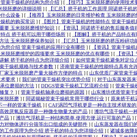
 管束干燥机的结构为您介绍
]
[
【技巧】玉米脱胚磨的使用技术
米脱胚磨的详细说明
]
[
【汇总】挤干机的工作原理 同诺挤干机
种什么设备
]
[
【推荐】玉米脱胚磨的日常维护检查 玉米脱胚磨的
干燥机的购买常识
]
[
【图片】管束干燥机的性能特点 管束干燥机
重要 玉米脱胚磨维护知识
]
[
【资讯】同诺挤干机的售后服务值
特点 挤干机可以用于哪些场所
]
[
【图解】挤干机的产品特点有
方法 玉米脱胚磨保养知识
]
[
【汇总】玉米脱胚磨的挤压粉碎功
为您介绍 管束干燥机的应用行业有哪些
]
[
【资讯】管束干燥机
米脱胚磨维护的四项要求 玉米脱胚磨的优点有哪些
]
[
【资讯】
讲解 挤干机的特点为您详细介绍
]
[
如何管束干燥机避免对定位
束干燥机规格与技术参数
]
[
济南管束干燥机的性能特点具有允
厂家玉米脱胚磨产量大操作方便的特点
]
[
山东优质厂家管束干
技术要求
]
[
我们的管束干燥机突出优势介绍
]
[
对于山东蒸发器来
承位磨损的方法
]
[
DDGS管束干燥机工艺流程介绍
]
[
管束干燥
修复？
]
[
管束干燥机轴承位磨损的原因
]
[
山东潍坊优质管束干
米脱胚磨
]
[
同诺揭秘管束干燥机常用于哪些行业
]
[
原来挤干机
不一样的管束干燥机
]
[
CAF涡凹气浮机更是一种自主技术研发的
高效厌氧反应器是一种微生物量大的产品
]
[
潍坊气流干燥机一
产品
]
[
潍坊气浮机是一种结构简单,使用方便,运行可靠的产品
]
力对物体进行分筛等出口组成的关键部件
]
[
山东蒸发器在我们
的工作原理为您介绍 挤干机的特点为您详细介绍
]
[
诸城多效降