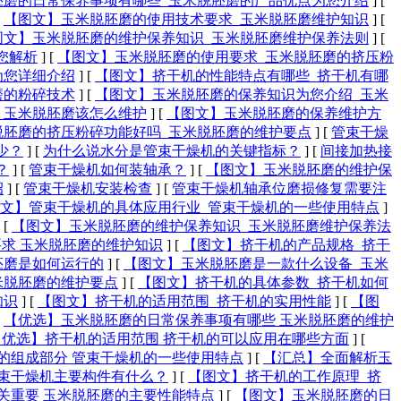
胚磨的日常保养事项有哪些_玉米脱胚磨的产品优点为您介绍
]
[
[
【图文】玉米脱胚磨的使用技术要求_玉米脱胚磨维护知识
]
[
图文】玉米脱胚磨的维护保养知识_玉米脱胚磨维护保养法则
]
[
您解析
]
[
【图文】玉米脱胚磨的使用要求_玉米脱胚磨的挤压粉
为您详细介绍
]
[
【图文】挤干机的性能特点有哪些_挤干机有哪
磨的粉碎技术
]
[
【图文】玉米脱胚磨的保养知识为您介绍_玉米
_玉米脱胚磨该怎么维护
]
[
【图文】玉米脱胚磨的保养维护方
脱胚磨的挤压粉碎功能好吗_玉米脱胚磨的维护要点
]
[
管束干燥
？​
]
[
为什么说水分是管束干燥机的​关键指标？
]
[
间接加热接
？
]
[
管束干燥机如何装轴承？
]
[
【图文】玉米脱胚磨的维护保
招
]
[
管束干燥机安装检查
]
[
管束干燥机轴承位磨损修复需要注
文】管束干燥机的具体应用行业_管束干燥机的一些使用特点
]
[
【图文】玉米脱胚磨的维护保养知识_玉米脱胚磨维护保养法
求 玉米脱胚磨的维护知识
]
[
【图文】挤干机的产品规格_挤干
胚磨是如何运行的
]
[
【图文】玉米脱胚磨是一款什么设备_玉米
米脱胚磨的维护要点
]
[
【图文】挤干机的具体参数_挤干机如何
知识
]
[
【图文】挤干机的适用范围_挤干机的实用性能
]
[
【图
[
【优选】玉米脱胚磨的日常保养事项有哪些 玉米脱胚磨的维护
【优选】挤干机的适用范围 挤干机的可以应用在哪些方面
]
[
的组成部分 管束干燥机的一些使用特点
]
[
【汇总】全面解析玉
束干燥机主要构件有什么？
]
[
【图文】挤干机的工作原理_挤
关重要 玉米脱胚磨的主要性能特点
]
[
【图文】玉米脱胚磨的日