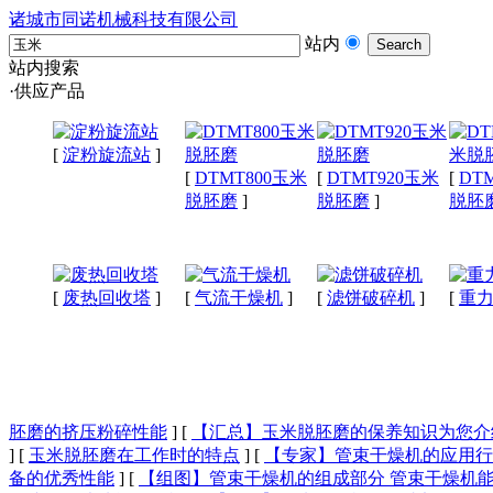
诸城市同诺机械科技有限公司
站内
站内搜索
·供应产品
[
淀粉旋流站
]
[
DTMT800玉米
[
DTMT920玉米
[
DT
脱胚磨
]
脱胚磨
]
脱胚
[
废热回收塔
]
[
气流干燥机
]
[
滤饼破碎机
]
[
重
胚磨的挤压粉碎性能
]
[
【汇总】玉米脱胚磨的保养知识为您介
]
[
玉米脱胚磨在工作时的特点
]
[
【专家】管束干燥机的应用行
备的优秀性能
]
[
【组图】管束干燥机的组成部分 管束干燥机