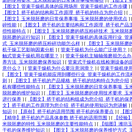
磨的使用要求_玉米脱胚磨的日常保养事项有哪些
]
[
【图文】
【图文】管束干燥机具体的应用场所_管束干燥机的工作步骤
]
【图文】挤干机的结构和工作原理_挤干机的特点为您介绍
]
[
【图文】玉米脱胚磨的日常保养事项_玉米脱胚磨的使用优点
]
碎性能
]
[
【图文】挤干机的主要结构和工作原理_挤干机产品
些性能特点
]
[
【图文】玉米脱胚磨的挤压粉碎技术_玉米脱胚
脱胚磨的运行知识
]
[
【图文】管束干燥机的具体应用行业_管
式_玉米脱胚磨的挤压粉碎功能怎么样
]
[
【图文】玉米脱胚磨
机干燥工艺影响因素分析
]
[
管束干燥机为什么能广泛使用？
]
触式管束干燥机用​在哪里？
]
[
管束干燥机主轴轴颈磨损怎么办
养方法_玉米脱胚磨保养知识
]
[
管束式干燥机在线检测设备的
意什么？
]
[
管束干燥机为什么要注意润滑？
]
[
管束干燥机使
[
【图文】管束干燥机能应用到哪些行业_管束干燥机的工作流
则
]
[
【图文】挤干机的产品规格_挤干机的结构特点为您介绍
]
机有哪些性能特点
]
[
【图文】玉米脱胚磨的日常保养事项_玉
脱胚磨的维护知识
]
[
【图文】玉米脱胚磨的使用技术要求_玉
进行保养
]
[
【图文】挤干机的结构组成为您介绍_挤干机的保
文】挤干机的工作原理为您介绍_挤干机的使用知识为您讲解
]
知识
]
[
【原创】挤干机的适用范围 挤干机的保养要点
]
[
【图
【精华】挤干机的产品具体参数 挤干机的适用范围
]
[
【经验】
米脱胚磨的特性 玉米脱胚磨的主要性能特点
]
[
【组图】潍坊玉
干机的保养维护知识
]
[
【图文】玉米脱胚磨的保养维护方式_