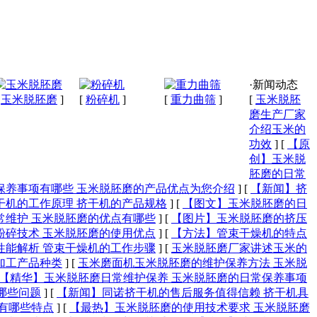
·新闻动态
[
玉米脱胚磨
]
[
粉碎机
]
[
重力曲筛
]
[
玉米脱胚
磨生产厂家
介绍玉米的
功效
]
[
【原
创】玉米脱
胚磨的日常
保养事项有哪些 玉米脱胚磨的产品优点为您介绍
]
[
【新闻】挤
干机的工作原理 挤干机的产品规格
]
[
【图文】玉米脱胚磨的日
常维护 玉米脱胚磨的优点有哪些
]
[
【图片】玉米脱胚磨的挤压
粉碎技术 玉米脱胚磨的使用优点
]
[
【方法】管束干燥机的特点
性能解析 管束干燥机的工作步骤
]
[
玉米脱胚磨厂家讲述玉米的
加工产品种类
]
[
玉米磨面机玉米脱胚磨的维护保养方法 玉米脱
【精华】玉米脱胚磨日常维护保养 玉米脱胚磨的日常保养事项
哪些问题
]
[
【新闻】同诺挤干机的售后服务值得信赖 挤干机具
有哪些特点
]
[
【最热】玉米脱胚磨的使用技术要求 玉米脱胚磨