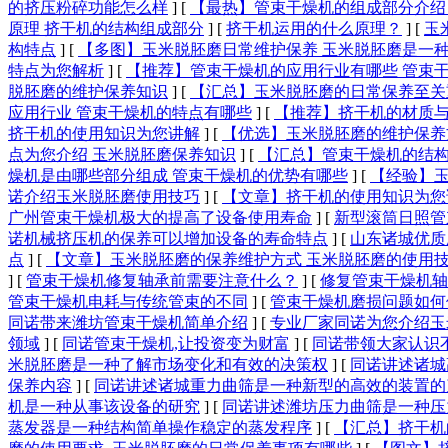
的挤压粉碎功能怎么样
]
[
【最热】管束干燥机的组成部分介绍
原理 挤干机的结构组成部分
]
[
挤干机运用的什么原理？
]
[
玉
构特点
]
[
【多图】玉米脱胚磨日常维护保养 玉米脱胚磨是一
特点为您解析
]
[
【推荐】管束干燥机的应用行业有哪些 管束
脱胚磨的维护保养知识
]
[
【汇总】玉米脱胚磨的日常保养至关
应用行业 管束干燥机的特点有哪些
]
[
【推荐】挤干机的材质与
挤干机的使用知识为您讲解
]
[
【优选】玉米脱胚磨的维护保养
点为您介绍 玉米脱胚磨保养知识
]
[
【汇总】管束干燥机的结构
燥机是由哪些部分组成 管束干燥机的优势有哪些
]
[
【经验】玉
诺介绍玉米脱胚磨使用技巧
]
[
【文章】挤干机的使用知识为您
广州管束干燥机极大的提高了设备使用寿命
]
[
新型滚筒日照管
诺机械挤压机的保养可以增加设备的寿命特点
]
[
山东诸城优质
点
]
[
【文章】玉米脱胚磨的保养维护方式 玉米脱胚磨的使用
]
[
管束干燥机修复轴承前需要注意什么？
]
[
修复管束干燥机轴
管束干燥机电耗与传统管束的不同
]
[
管束干燥机磨损问题如何
同诺带来潍坊管束干燥机简单介绍
]
[
专业厂家同诺为您介绍玉
领域
]
[
同诺管束干燥机,让投资变为财富
]
[
同诺带领大家认识
米脱胚磨是一种了解市场变化和有效的决策权
]
[
同诺讲述诸城
保养内容
]
[
同诺讲述诸城重力曲筛是一种新型的高效的装置的
机是一种从事该设备的研究
]
[
同诺讲述潍坊压力曲筛是一种压
蒸发器是一种结构简单操作稳定的蒸发程序
]
[
【汇总】挤干机