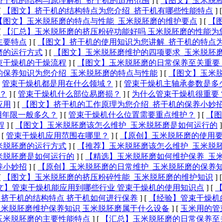
挤干机的结构与原理解析_挤干机的适用范围
]
[
【图文】玉米脱
[
【图文】挤干机的结构特点为您介绍_挤干机有哪些性能特点
]
【图文】玉米脱胚磨的特点与性能_玉米脱胚磨的维护要点
]
[
【
[
【汇总】玉米脱胚磨的挤压粉碎功能好吗 玉米脱胚磨的性能为
主要特点
]
[
【图文】挤干机的使用知识为您讲解_挤干机的特点
磨的运行方式
]
[
【图文】玉米脱胚磨维护的四项要求_玉米脱胚
束干燥机的干燥流程
]
[
【图文】玉米脱胚磨的日常保养至关重要
的保养知识为您介绍_玉米脱胚磨的特点与性能
]
[
【图文】玉米
[
管束干燥机都是用在什么领域？
]
[
管束干燥机主轴承参数是多少
？
]
[
管束干燥机什么部位易磨损？
]
[
为什么管束干燥机很重要
应用
]
[
【图文】挤干机的工作原理为您介绍_挤干机的保养小妙
用年限一般多久？
]
[
管束干燥机什么位置需要重点维护？
]
[
【图
程
]
[
【图文】玉米脱胚磨该怎么维护_玉米脱胚磨是如何运行的
]
[
管束干燥机应用范围在哪里？
]
[
【原创】玉米脱胚磨的使用要
米脱胚磨的运行方式
]
[
【推荐】玉米脱胚磨该怎么维护_玉米脱
米脱胚磨是如何运行的
]
[
【精选】玉米脱胚磨如何维护保养_玉
养小妙招
]
[
【原创】玉米脱胚磨的日常维护_玉米脱胚磨的保养
[
【图文】玉米脱胚磨的挤压粉碎性能_玉米脱胚磨的维护知识
]
文】管束干燥机能应用到哪些行业 管束干燥机的使用知识点
]
[
挤干机的结构特点 挤干机如何进行保养
]
[
【经验】管束干燥机
米脱胚磨维护保养知识 玉米脱胚磨属于什么设备
]
[
玉米用的管
玉米脱胚磨的主要性能特点
]
[
【汇总】玉米脱胚磨的日常保养至