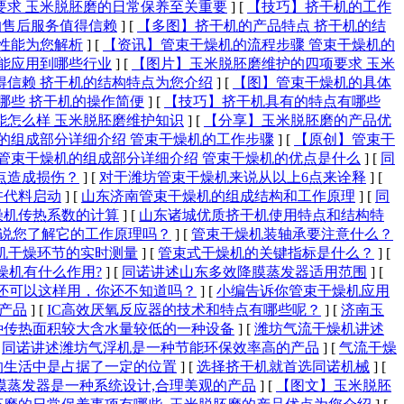
要求 玉米脱胚磨的日常保养至关重要
]
[
【技巧】挤干机的工作
的售后服务值得信赖
]
[
【多图】挤干机的产品特点 挤干机的结
性能为您解析
]
[
【资讯】管束干燥机的流程步骤 管束干燥机的
能应用到哪些行业
]
[
【图片】玉米脱胚磨维护的四项要求 玉米
得信赖 挤干机的结构特点为您介绍
]
[
【图】管束干燥机的具体
哪些 挤干机的操作简便
]
[
【技巧】挤干机具有的特点有哪些
能怎么样 玉米脱胚磨维护知识
]
[
【分享】玉米脱胚磨的产品优
的组成部分详细介绍 管束干燥机的工作步骤
]
[
【原创】管束干
管束干燥机的组成部分详细介绍 管束干燥机的优点是什么
]
[
同
点造成损伤？
]
[
对于潍坊管束干燥机来说从以上6点来诠释
]
[
许代料启动
]
[
山东济南管束干燥机的组成结构和工作原理
]
[
同
燥机传热系数的计算
]
[
山东诸城优质挤干机使用特点和结构特
说您了解它的工作原理吗？
]
[
管束干燥机装轴承要注意什么？
机干燥环节的实时测量
]
[
管束式干燥机的关键指标是什么？
]
[
燥机有什么作用?
]
[
同诺讲述山东多效降膜蒸发器适用范围
]
[
还可以这样用，你还不知道吗？
]
[
小编告诉你管束干燥机应用
产品
]
[
IC高效厌氧反应器的技术和特点有哪些呢？
]
[
济南玉
种传热面积较大含水量较低的一种设备
]
[
潍坊气流干燥机讲述
[
同诺讲述潍坊气浮机是一种节能环保效率高的产品
]
[
气流干燥
的生活中是占据了一定的位置
]
[
选择挤干机就首选同诺机械
]
[
膜蒸发器是一种系统设计,合理美观的产品
]
[
【图文】玉米脱胚