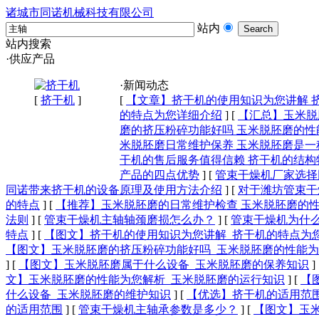
诸城市同诺机械科技有限公司
站内
站内搜索
·供应产品
·新闻动态
[
挤干机
]
[
【文章】挤干机的使用知识为您讲解 
的特点为您详细介绍
]
[
【汇总】玉米脱
磨的挤压粉碎功能好吗 玉米脱胚磨的性
米脱胚磨日常维护保养 玉米脱胚磨是一
干机的售后服务值得信赖 挤干机的结构
产品的四点优势
]
[
管束干燥机厂家选择
同诺带来挤干机的设备原理及使用方法介绍
]
[
对于潍坊管束干
的特点
]
[
【推荐】玉米脱胚磨的日常维护检查 玉米脱胚磨的
法则
]
[
管束干燥机主轴轴颈磨损怎么办？
]
[
管束干燥机为什
特点
]
[
【图文】挤干机的使用知识为您讲解_挤干机的特点为
【图文】玉米脱胚磨的挤压粉碎功能好吗_玉米脱胚磨的性能
]
[
【图文】玉米脱胚磨属于什么设备_玉米脱胚磨的保养知识
]
文】玉米脱胚磨的性能为您解析_玉米脱胚磨的运行知识
]
[
【
什么设备_玉米脱胚磨的维护知识
]
[
【优选】挤干机的适用范
的适用范围
]
[
管束干燥机主轴承参数是多少？​
]
[
【图文】玉