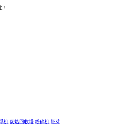
注！
浮机
废热回收塔
粉碎机
胚芽