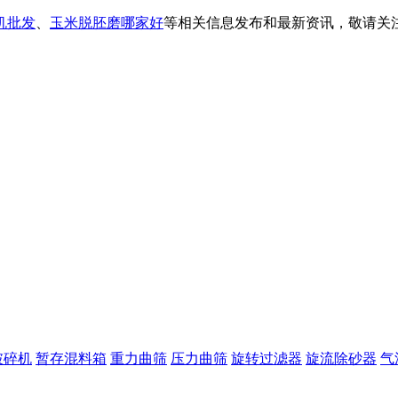
机批发
、
玉米脱胚磨哪家好
等相关信息发布和最新资讯，敬请关
破碎机
暂存混料箱
重力曲筛
压力曲筛
旋转过滤器
旋流除砂器
气