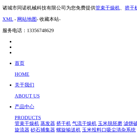
诸城市同诺机械科技有限公司为您免费提供
管束干燥机
、
挤干
XML
-
网站地图
-
收藏本站
-
服务电话：13356748629
首页
HOME
关于我们
ABOUT US
产品中心
PRODUCTS
管束干燥机
蒸发器
挤干机
气流干燥机
玉米脱胚磨
滤饼
旋流器
砂石捕集器
螺旋输送机
玉米投料口吸尘清杂系统