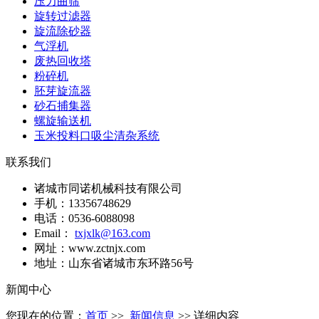
压力曲筛
旋转过滤器
旋流除砂器
气浮机
废热回收塔
粉碎机
胚芽旋流器
砂石捕集器
螺旋输送机
玉米投料口吸尘清杂系统
联系我们
诸城市同诺机械科技有限公司
手机：13356748629
电话：0536-6088098
Email：
txjxlk@163.com
网址：www.zctnjx.com
地址：山东省诸城市东环路56号
新闻中心
您现在的位置：
首页
>>
新闻信息
>> 详细内容