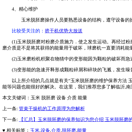
4、精心维护
玉米脱胚磨操作人员要熟悉设备的结构，遵守设备的操
比较受关注的
：
挤干机优势大放送
(1)玉米脱胚磨对粉磨介质施力．使之发生运动。再经过
磨介质是不是将其获得的能量用于破坏，球磨机一直要消耗能
(2)玉米磨粉机积聚在物猜中的变形能因为颗粒的破坏而
(3)变形能的急速开释形成颗粒碎屑和碎块的飞溅，发生
以上所介绍的几点就是有关“玉米脱胚磨的维护保养方法 
能等问题也能很好的解决。在这里，我们推荐您多了解临沂,南
本文关键词：
玉米 脱胚磨 设备 介质 能量
上一条:
管束干燥机的工作原理为您解析
下一条:
【汇总】玉米脱胚磨的保养知识为您介绍 玉米脱胚磨
♥ 相关标签：
玉米
,
设备
,
介质
,
脱胚磨
,
能量