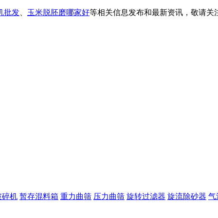
机批发
、
玉米脱胚磨哪家好
等相关信息发布和最新资讯，敬请关
破碎机
暂存混料箱
重力曲筛
压力曲筛
旋转过滤器
旋流除砂器
气