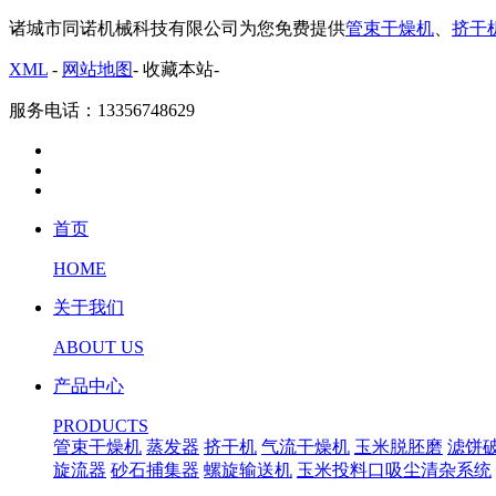
诸城市同诺机械科技有限公司为您免费提供
管束干燥机
、
挤干
XML
-
网站地图
-
收藏本站
-
服务电话：13356748629
首页
HOME
关于我们
ABOUT US
产品中心
PRODUCTS
管束干燥机
蒸发器
挤干机
气流干燥机
玉米脱胚磨
滤饼
旋流器
砂石捕集器
螺旋输送机
玉米投料口吸尘清杂系统