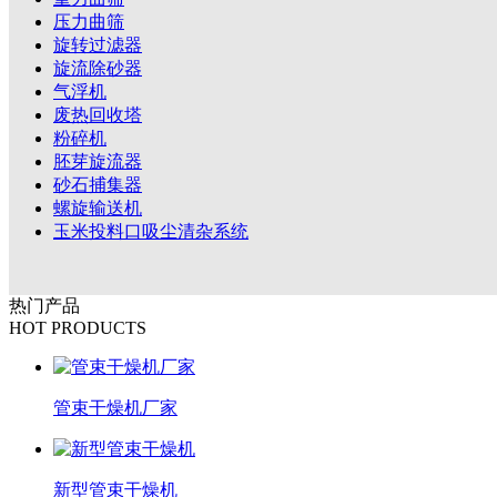
压力曲筛
旋转过滤器
旋流除砂器
气浮机
废热回收塔
粉碎机
胚芽旋流器
砂石捕集器
螺旋输送机
玉米投料口吸尘清杂系统
热门产品
HOT PRODUCTS
管束干燥机厂家
新型管束干燥机