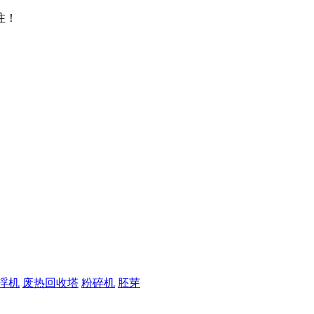
注！
浮机
废热回收塔
粉碎机
胚芽