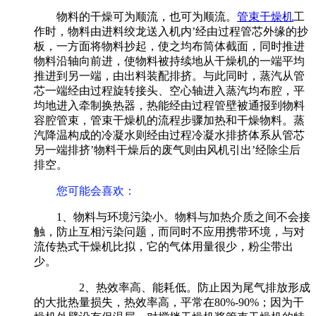
物料的干燥可为顺流，也可为顺流。
管束干燥机
工
作时，物料由进料绞龙送入机内’经由过程管芯外缘的抄
板，一方面将物料抄起，使之均布筒体截面，同时推进
物料沿轴向前进，使物料被持续地从干燥机的一端平均
推进到另一端，由出料装配排挤。与此同时，蒸汽从管
芯一端经由过程旋转接头、空心轴进入蒸汽均布腔，平
均地进入牵制换热器，热能经由过程管壁被通报到物料
容腔管束，管束干燥机的流程步骤加热和干燥物料。蒸
汽降温构成的冷凝水则经由过程冷凝水排挤体系从管芯
另一端排挤’物料干燥后的废气则由风机引出’经除尘后
排空。
您可能会喜欢：
1、物料与环境污染小。物料与加热介质之间不会接
触，防止互相污染问题，而同时不应用携带环境，与对
流传热式干燥机比拟，它的气体用量很少，粉尘带出
少。
2、热效率高、能耗低。防止因为尾气排放形成
的大批热量损失，热效率高，平常在80%-90%；因为干