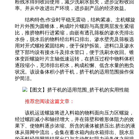
粉残水得到收回使用，减少洗刷水损失，进步淀粉收回
率。并从中改进出产环境，进步副产品的经济效益。
结构特色:作业时平稳无震动，结构紧凑。主机螺旋
叶片外围为圆锥体，构成叶片螺距与高度两层发生紧缩
比，推挤物料行进紧缩，由嵌有透孔筛板的渗水壳排出
水份，脱水后的物料经出料口排出。渗水壁壳及筛板选
用对开式螺栓紧固结构，便于保护拆装。进料口及渗水
壁下部均设有接水斗及排水管口，便于洗刷水收回。锥
体变距螺旋叶片主轴低速运转，在挤压过程中物料体积
逐段缩小，充沛排出积水，构成松懈、低含水量的抱负
状况。该设备体积小挤干机，挤干机的适用范围操作保
护简洁。
推荐您阅读这篇文章：
该机运送螺旋将进入料箱的物料面向压力区螺旋，
经过螺距减小和轴径增大，并在筛壁和锥形体阻力的效
果下、使物料逐步浓缩、所含的液体被挤压出.挤出的液
体从筛网中流出，会集在蓄水箱内由水箱排出、脱水后
的干料经筛网筒结尾出口与主动气缸阻力设备体之间排