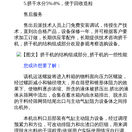
5.挤干水分5%-8%，便于回收造粒
售后服务
售出后派技术人员上门免费安装调试，传授生产技
术，直到出合格产品，设备保修一年，并可根据客户要
求加工订做，长期供应零配件，长期提供技术咨询挤干
机，挤干机的结构组成部分欢迎参观考察选购设备。
您或许想要了解
：
该机运送螺旋将进入料箱的物料面向压力区螺旋，
经过螺距减小和轴径增大，并在筛壁和锥形体阻力的效
果下、使物料逐步浓缩、所含的液体被挤压出.挤出的液
体从筛网中流出，会集在蓄水箱内由水箱排出、脱水后
的干料经筛网筒结尾出口与主动气缸阻力设备体之间排
出机外。
本机出料口后部装有气缸主动阻力设备，经过调理
预紧力和方位，可改动排阻力和出渣口的巨细，用来调
理脱水出料的干湿程度(依据用户实际使用情况自行调