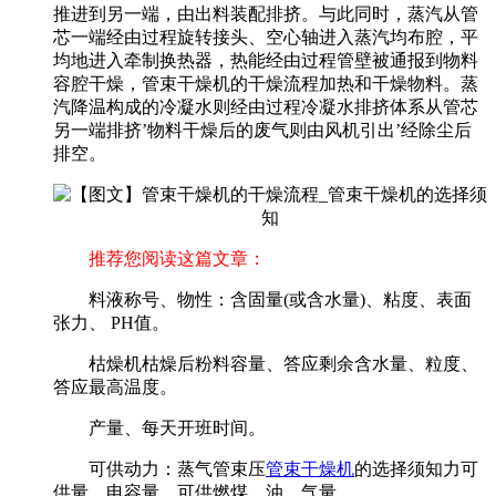
推进到另一端，由出料装配排挤。与此同时，蒸汽从管
芯一端经由过程旋转接头、空心轴进入蒸汽均布腔，平
均地进入牵制换热器，热能经由过程管壁被通报到物料
容腔干燥，管束干燥机的干燥流程加热和干燥物料。蒸
汽降温构成的冷凝水则经由过程冷凝水排挤体系从管芯
另一端排挤’物料干燥后的废气则由风机引出’经除尘后
排空。
推荐您阅读这篇文章：
料液称号、物性：含固量(或含水量)、粘度、表面
张力、 PH值。
枯燥机枯燥后粉料容量、答应剩余含水量、粒度、
答应最高温度。
产量、每天开班时间。
可供动力：蒸气管束压
管束干燥机
的选择须知力可
供量，电容量，可供燃煤、油、气量。