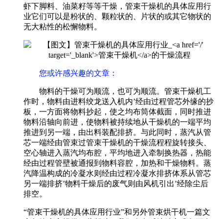
虾下脚料、油菜籽等等干燥，管束干燥机的具体应用行
业它们可以是粉状的、颗粒状的、片状的或其它物状的
无大粘性的松懈物料。
您或许感兴趣的文章：
物料的干燥可为顺流，也可为顺流。管束干燥机工
作时，物料由进料绞龙送入机内’经由过程管芯外缘的抄
板，一方面将物料抄起，使之均布筒体截面，同时推进
物料沿轴向前进，使物料被持续地从干燥机的一端平均
推进到另一端，由出料装配排挤。与此同时，蒸汽从管
芯一端经由管束过管束干燥机的干燥流程程旋转接头、
空心轴进入蒸汽均布腔，平均地进入牵制换热器，热能
经由过程管壁被通报到物料容腔，加热和干燥物料。蒸
汽降温构成的冷凝水则经由过程冷凝水排挤体系从管芯
另一端排挤’物料干燥后的废气则由风机引出’经除尘后
排空。
“管束干燥机的具体应用行业”和另外管束烘干机一篇文