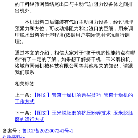
的干料经筛网筒结尾出口与主动气缸阻力设备体之间排
出机外。
本机出料口后部装有气缸主动阻力设备，经过调理
预紧力和方位，可改动排阻力和出渣口的巨细，用来调
理脱水出料的干湿程度(依据用户实际使用情况自行调
理)。
通过本文的介绍，相信大家对于“挤干机的性能特点有哪
些”有了一定的了解，如果想了解挤干机、玉米磨粉机、
诸城市同诺机械科技有限公司等其他相关的知识，请跟
我们联系！
相关标签：
上一条:
【图文】管束干燥机的购买技巧_管束干燥机的
工作方式
下一条:
【图文】玉米脱胚磨的挤压粉碎技术_玉米脱胚
磨的运行方式
备案号：
鲁ICP备2023007241号-1
©鼎盛科技