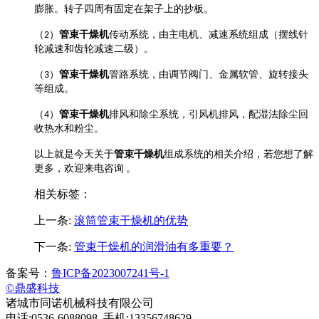
膨胀。转子四周有固定在架子上的抄板。
管束干燥机
（
2
）
传动系统，由主电机、减速系统组成（摆线针
轮减速和齿轮减速二级）。
管束干燥机
（
3
）
管路系统，由调节阀门、金属软管、旋转接头
等组成。
管束干燥机
（
4
）
排风和除尘系统，引风机排风，配湿法除尘回
收热水和粉尘。
管束干燥机
以上就是今天关于
组成系统的相关介绍，若您想了解
更多，欢迎来电咨询
。
相关标签：
上一条:
滚筒管束干燥机的优势​
下一条:
管束干燥机的润滑油有多重要​？
备案号：
鲁ICP备2023007241号-1
©鼎盛科技
诸城市同诺机械科技有限公司
电话:0536-6088098 手机:13356748629