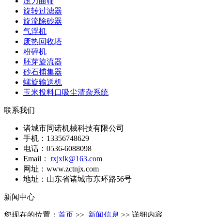
压力曲筛
旋转过滤器
旋流除砂器
气浮机
废热回收塔
粉碎机
胚芽旋流器
砂石捕集器
螺旋输送机
玉米投料口吸尘清杂系统
联系我们
诸城市同诺机械科技有限公司
手机：13356748629
电话：0536-6088098
Email：
txjxlk@163.com
网址：www.zctnjx.com
地址：山东省诸城市东环路56号
新闻中心
您现在的位置：
首页
>>
新闻信息
>> 详细内容