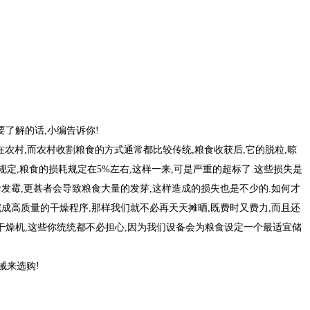
了解的话,小编告诉你!
农村,而农村收割粮食的方式通常都比较传统,粮食收获后,它的脱粒,晾
规定,粮食的损耗规定在5%左右,这样一来,可是严重的超标了.这些损失是
发霉,更甚者会导致粮食大量的发芽,这样造成的损失也是不少的.如何才
成高质量的干燥程序,那样我们就不必再天天摊晒,既费时又费力,而且还
束干燥机,这些你统统都不必担心,因为我们设备会为粮食设定一个最适宜储
械来选购!