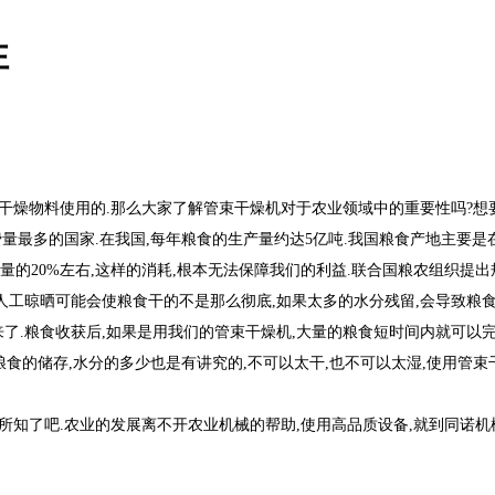
性
干燥物料使用的.那么大家了解管束干燥机对于农业领域中的重要性吗?想要
多的国家.在我国,每年粮食的生产量约达5亿吨.我国粮食产地主要是在
总量的20%左右,这样的消耗,根本无法保障我们的利益.联合国粮农组织提出
人工晾晒可能会使粮食干的不是那么彻底,如果太多的水分残留,会导致粮食
了.粮食收获后,如果是用我们的管束干燥机,大量的粮食短时间内就可以完
粮食的储存,水分的多少也是有讲究的,不可以太干,也不可以太湿,使用管
了吧.农业的发展离不开农业机械的帮助,使用高品质设备,就到同诺机