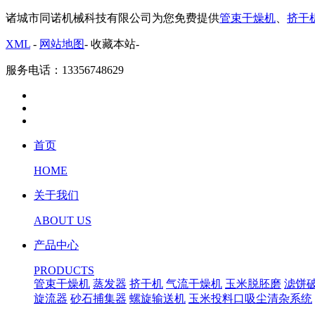
诸城市同诺机械科技有限公司为您免费提供
管束干燥机
、
挤干
XML
-
网站地图
-
收藏本站
-
服务电话：13356748629
首页
HOME
关于我们
ABOUT US
产品中心
PRODUCTS
管束干燥机
蒸发器
挤干机
气流干燥机
玉米脱胚磨
滤饼
旋流器
砂石捕集器
螺旋输送机
玉米投料口吸尘清杂系统