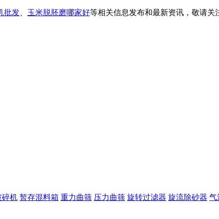
机批发
、
玉米脱胚磨哪家好
等相关信息发布和最新资讯，敬请关
破碎机
暂存混料箱
重力曲筛
压力曲筛
旋转过滤器
旋流除砂器
气