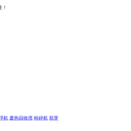
注！
浮机
废热回收塔
粉碎机
胚芽