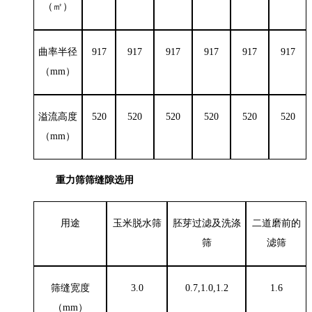
（㎡）
曲率半径
917
917
917
917
917
917
（
mm
）
溢流高度
520
520
520
520
520
520
（
mm
）
重力筛筛缝隙选用
用途
玉米脱水筛
胚芽过滤及洗涤
二道磨前的
筛
滤筛
筛缝宽度
3.0
0.7,1.0,1.2
1.6
（
mm
）