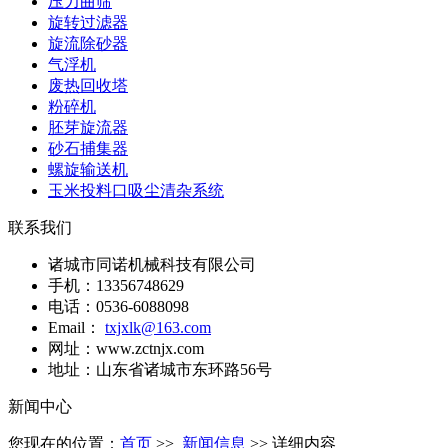
压力曲筛
旋转过滤器
旋流除砂器
气浮机
废热回收塔
粉碎机
胚芽旋流器
砂石捕集器
螺旋输送机
玉米投料口吸尘清杂系统
联系我们
诸城市同诺机械科技有限公司
手机：13356748629
电话：0536-6088098
Email：
txjxlk@163.com
网址：www.zctnjx.com
地址：山东省诸城市东环路56号
新闻中心
您现在的位置：
首页
>>
新闻信息
>> 详细内容