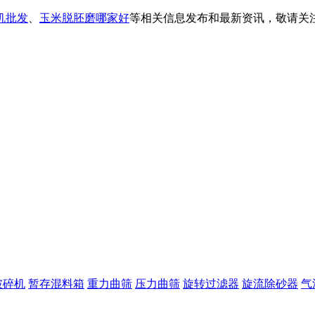
机批发
、
玉米脱胚磨哪家好
等相关信息发布和最新资讯，敬请关
破碎机
暂存混料箱
重力曲筛
压力曲筛
旋转过滤器
旋流除砂器
气