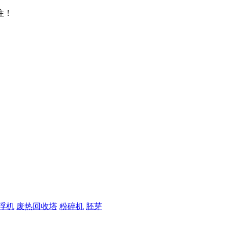
注！
浮机
废热回收塔
粉碎机
胚芽