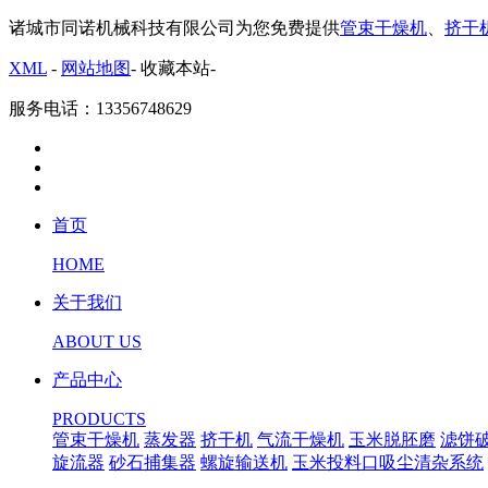
诸城市同诺机械科技有限公司为您免费提供
管束干燥机
、
挤干
XML
-
网站地图
-
收藏本站
-
服务电话：13356748629
首页
HOME
关于我们
ABOUT US
产品中心
PRODUCTS
管束干燥机
蒸发器
挤干机
气流干燥机
玉米脱胚磨
滤饼
旋流器
砂石捕集器
螺旋输送机
玉米投料口吸尘清杂系统