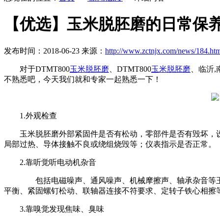
【优选】玉米脱胚磨的日常保养
发布时间：2018-06-23 来源：
http://www.zctnjx.com/news/184.ht
对于DTMT800
玉米脱胚磨
、DTMT800
玉米脱胚磨
、临沂,
不熟悉吧，今天我们就和专家一起熟悉一下！
1.外观检查
玉米脱胚磨外部紧固件是否有松动，零部件是否有毁坏，
局部过热、导体接触不良或绕组烧毁等；仪表指示是否正常。
2.靠听觉听电动机杂音
包括电磁噪声、通风噪声、机械摩擦声、轴承杂音等玉
平衡、紧固螺钉松动、联轴器连接不符要求、定转子铁心相擦
3.靠嗅觉发现焦味、臭味