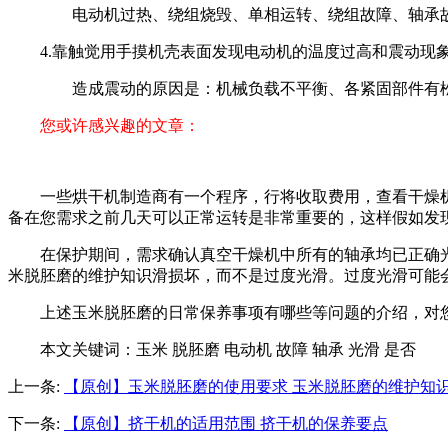
电动机过热、绕组烧毁、单相运转、绕组故障、轴承故
4.靠触觉用手摸机壳表面发现电动机的温度过高和震动现
造成震动的原因是：机械负载不平衡、各紧固部件有松
您或许感兴趣的文章：
一些烘干机制造商有一个程序，行将收取费用，查看干燥
备在您需求之前几天可以正常运转是非常重要的，这样假如发
在保护期间，需求确认真空干燥机中所有的轴承均已正确
米脱胚磨的维护知识滑损坏，而不是过度光滑。过度光滑可能
上述玉米脱胚磨的日常保养事项有哪些等问题的介绍，对您有
本文关键词：
玉米 脱胚磨 电动机 故障 轴承 光滑 是否
上一条:
【原创】玉米脱胚磨的使用要求 玉米脱胚磨的维护知
下一条:
【原创】挤干机的适用范围 挤干机的保养要点