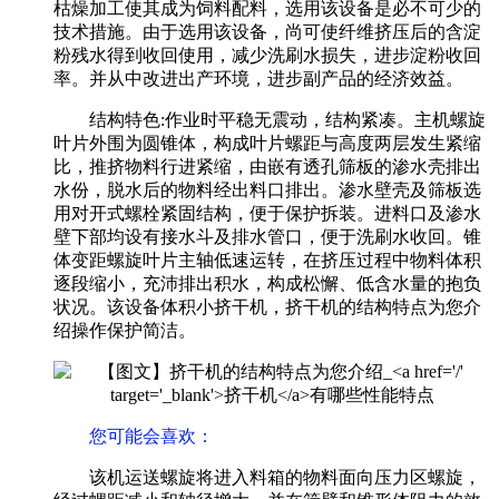
枯燥加工使其成为饲料配料，选用该设备是必不可少的
技术措施。由于选用该设备，尚可使纤维挤压后的含淀
粉残水得到收回使用，减少洗刷水损失，进步淀粉收回
率。并从中改进出产环境，进步副产品的经济效益。
结构特色:作业时平稳无震动，结构紧凑。主机螺旋
叶片外围为圆锥体，构成叶片螺距与高度两层发生紧缩
比，推挤物料行进紧缩，由嵌有透孔筛板的渗水壳排出
水份，脱水后的物料经出料口排出。渗水壁壳及筛板选
用对开式螺栓紧固结构，便于保护拆装。进料口及渗水
壁下部均设有接水斗及排水管口，便于洗刷水收回。锥
体变距螺旋叶片主轴低速运转，在挤压过程中物料体积
逐段缩小，充沛排出积水，构成松懈、低含水量的抱负
状况。该设备体积小挤干机，挤干机的结构特点为您介
绍操作保护简洁。
您可能会喜欢：
该机运送螺旋将进入料箱的物料面向压力区螺旋，