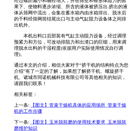
经过螺距减小和轴径增大，并在筛壁和锥形体阻力的效
果下、使物料逐步浓缩、所含的液体被挤压出.挤出的液
体从筛网中流出，会集在蓄水箱内由水箱排出、脱水后
的干料经筛网筒结尾出口与主动气缸阻力设备体之间排
出机外。
本机出料口后部装有气缸主动阻力设备，经过调理
预紧力和方位，可改动排阻力和出渣口的巨细，用来调
理脱水出料的干湿程度(依据用户实际使用情况自行调
理)。
通过本文的介绍，相信大家对于“挤干机的结构特点为您
介绍”有了一定的了解，如果想了解挤干机、螺旋挤干
机、诸城市同诺机械科技有限公司等其他相关的知识，
请跟我们联系！
相关标签：
上一条:
【图文】管束干燥机具体的应用场所_管束干燥
机的工作步骤
下一条:
【图文】玉米脱胚磨的使用技术要求_玉米脱胚
磨维护知识